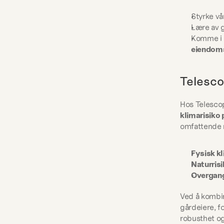
Styrke vå
Lære av g
Komme i 
eiendoms
Telesco
Hos Telescop
klimarisiko 
omfattende 
Fysisk kl
Naturris
Overgang
Ved å kombin
gårdeiere, fo
robusthet og