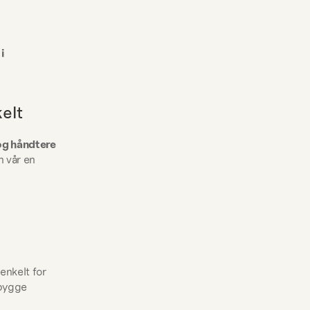
 
elt
og håndtere 
 vår en 
nkelt for 
bygge 