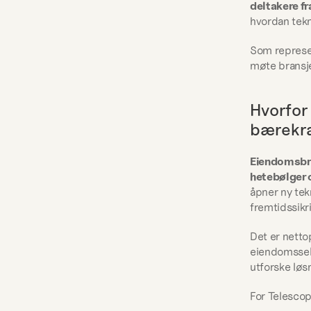
deltakere fr
hvordan tek
Som represen
møte bransje
Hvorfor
bærekra
Eiendomsbr
hetebølger 
åpner ny tek
fremtidssikr
Det er netto
eiendomssels
utforske løs
For Telescop