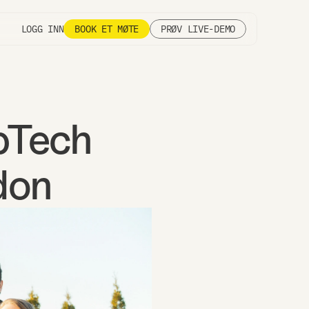
LOGG INN
BOOK ET MØTE
PRØV LIVE-DEMO
pTech 
don