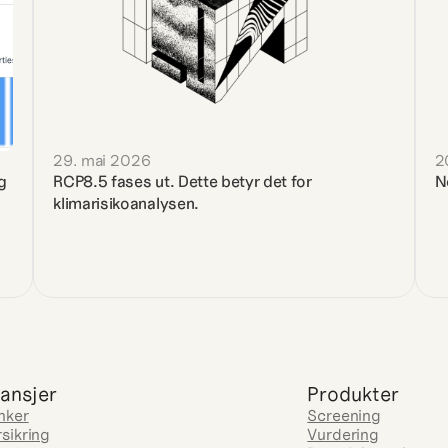
29. mai 2026
2
g 
RCP8.5 fases ut. Dette betyr det for 
N
klimarisikoanalysen.
ansjer
Produkter
nker
Screening
rsikring
Vurdering