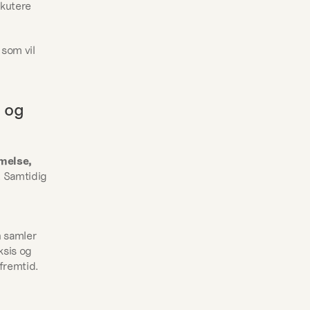
kutere 
, som vil 
 og 
else, 
 Samtidig 
 samler 
sis og 
fremtid.