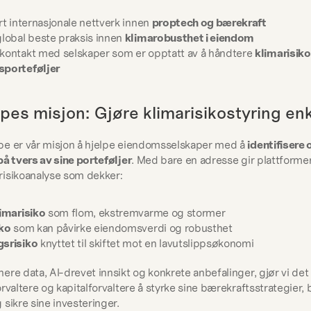
rt internasjonale nettverk innen 
proptech og bærekraft
lobal beste praksis innen 
klimarobusthet i eiendom
kontakt med selskaper som er opptatt av å håndtere 
klimarisiko i
porteføljer
pes misjon: Gjøre klimarisikostyring enk
e er vår misjon å hjelpe eiendomsselskaper med å 
identifisere 
på tvers av sine porteføljer
. Med bare en adresse gir plattformen
risikoanalyse som dekker:
imarisiko
 som flom, ekstremvarme og stormer
iko
 som kan påvirke eiendomsverdi og robusthet
srisiko
 knyttet til skiftet mot en lavutslippsøkonomi
ere data, AI-drevet innsikt og konkrete anbefalinger, gjør vi det e
rvaltere og kapitalforvaltere å styrke sine bærekraftsstrategier, 
 sikre sine investeringer.