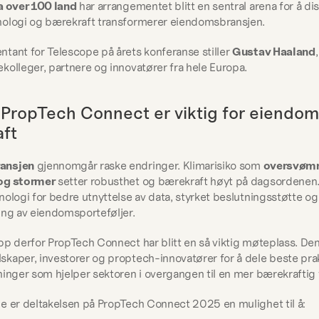
a over 100 land
 har arrangementet blitt en sentral arena for å dis
nologi og bærekraft transformerer eiendomsbransjen.
tant for Telescope på årets konferanse stiller 
Gustav Haaland
kolleger, partnere og innovatører fra hele Europa.
 PropTech Connect er viktig for eiendom
ft
ansjen
 gjennomgår raske endringer. Klimarisiko som 
oversvømm
og stormer
 setter robusthet og bærekraft høyt på dagsordenen.
nologi for bedre utnyttelse av data, styrket beslutningsstøtte og 
ing av eiendomsporteføljer.
pp derfor PropTech Connect har blitt en så viktig møteplass. Den
kaper, investorer og proptech-innovatører for å dele beste prak
ninger som hjelper sektoren i overgangen til en mer bærekraftig 
e er deltakelsen på PropTech Connect 2025 en mulighet til å: