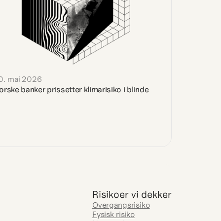
0. mai 2026
orske banker prissetter klimarisiko i blinde
Risikoer vi dekker
Overgangsrisiko
Fysisk risiko