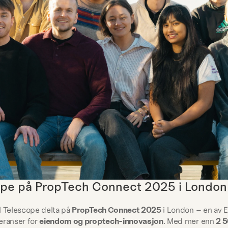
pe på PropTech Connect 2025 i London
l Telescope delta på 
PropTech Connect 2025
 i London – en av E
eranser for 
eiendom og proptech-innovasjon
. Med mer enn 
2 5