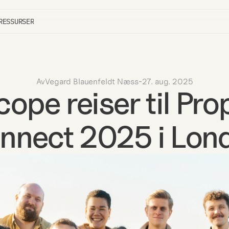
RESSURSER
Av
Vegard Blauenfeldt Næss
-
27. aug. 2025
cope reiser til Pro
nnect 2025 i Lon