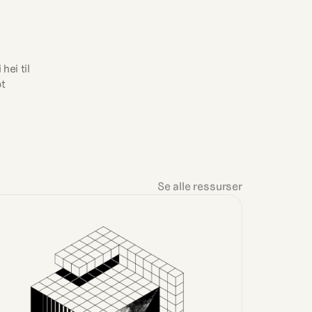
hei til 
Gustav! Han tar gjerne en prat om hvordan Telescope kan støtte din reise mot 
Se alle ressurser