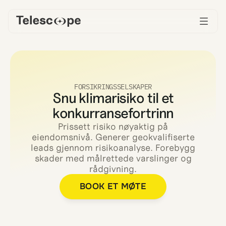
FORSIKRINGSSELSKAPER
Snu klimarisiko til et
konkurransefortrinn
Prissett risiko nøyaktig på
eiendomsnivå. Generer geokvalifiserte
leads gjennom risikoanalyse. Forebygg
skader med målrettede varslinger og
rådgivning.
BOOK ET MØTE