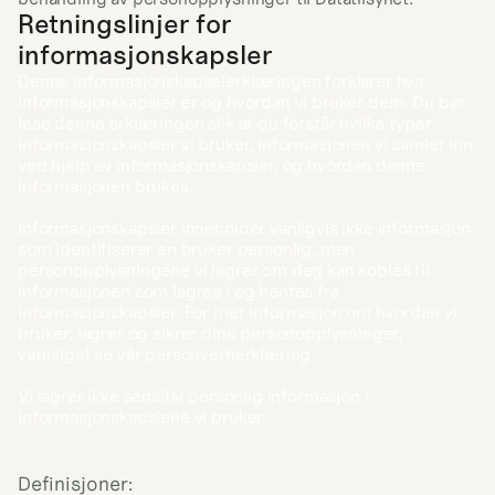
Retningslinjer for 
informasjonskapsler
Denne informasjonskapselerklæringen forklarer hva 
informasjonskapsler er og hvordan vi bruker dem. Du bør 
lese denne erklæringen slik at du forstår hvilke typer 
informasjonskapsler vi bruker, informasjonen vi samler inn 
ved hjelp av informasjonskapsler, og hvordan denne 
informasjonen brukes.
Informasjonskapsler inneholder vanligvis ikke informasjon 
som identifiserer en bruker personlig, men 
personopplysningene vi lagrer om deg kan kobles til 
informasjonen som lagres i og hentes fra 
informasjonskapsler. For mer informasjon om hvordan vi 
bruker, lagrer og sikrer dine personopplysninger, 
vennligst se vår personvernerklæring.
Vi lagrer ikke sensitiv personlig informasjon i 
informasjonskapslene vi bruker.
Definisjoner: