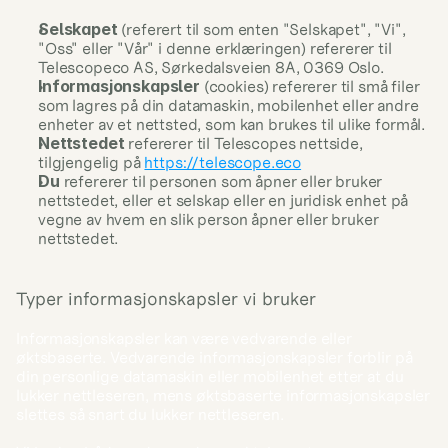
Selskapet
 (referert til som enten "Selskapet", "Vi", 
"Oss" eller "Vår" i denne erklæringen) refererer til 
Telescopeco AS, Sørkedalsveien 8A, 0369 Oslo.
Informasjonskapsler
 (cookies) refererer til små filer 
som lagres på din datamaskin, mobilenhet eller andre 
enheter av et nettsted, som kan brukes til ulike formål.
Nettstedet
 refererer til Telescopes nettside, 
tilgjengelig på 
https://telescope.eco
Du
 refererer til personen som åpner eller bruker 
nettstedet, eller et selskap eller en juridisk enhet på 
vegne av hvem en slik person åpner eller bruker 
nettstedet.
Typer informasjonskapsler vi bruker
Informasjonskapsler kan være vedvarende eller 
øktsbaserte. Vedvarende informasjonskapsler forblir på 
din personlige datamaskin eller mobilenhet etter at du 
lukker nettleseren, mens øktsbaserte informasjonskapsler 
slettes så snart du lukker nettleseren.