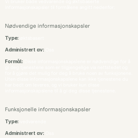
Vi bruker både vedvarende og øktsbaserte 
informasjonskapsler til formålene angitt nedenfor:
Nødvendige informasjonskapsler
Type:
 øktsbasert
Administrert av:
 Oss
Formål: 
Disse informasjonskapslene er nødvendige for å 
gi deg tjenestene som er tilgjengelige via nettstedet og 
for å gjøre det mulig for deg å bruke noen av funksjonene. 
Uten disse informasjonskapslene kan ikke tjenestene du 
har bedt om leveres, og vi bruker kun disse 
informasjonskapslene til å gi deg disse tjenestene.
Funksjonelle informasjonskapsler
Type:
 vedvarende
Administrert av:
 Oss