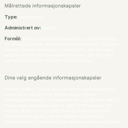
Målrettede informasjonskapsler
Type:
 vedvarende
Administrert av:
 Google
Formål:
 Denne informasjonskapselen er satt av Google 
for å holde oversikt over brukerpreferanser for Youtube-
videoer som er innebygd på nettstedet; den kan også 
avgjøre om nettstedsbesøkende bruker den nye eller 
gamle versjonen av Youtube-grensesnittet.
Dine valg angående informasjonskapsler
Hvis du ønsker å unngå bruk av informasjonskapsler på 
nettstedet, må du først deaktivere bruken av 
informasjonskapsler i nettleseren din, og deretter slette 
informasjonskapslene som er lagret i nettleseren din 
knyttet til dette nettstedet. Hvis du ikke godtar våre 
informasjonskapsler, kan du oppleve uforutsette 
konsekvenser i funksjonaliteten når du bruker nettstedet.