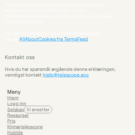
For å slette informasjonskapsler eller instruere 
nettleseren din til å slette eller avvise 
informasjonskapsler, vennligst besøk din nettlesers 
offisielle nettside.
For mer informasjon om informasjonskapsler, 
besøk 
AllAboutCookies fra TermsFeed
Kontakt oss
Hvis du har spørsmål angående denne erklæringen, 
vennligst kontakt 
hjelp@telescope.eco
Meny
Hjem
Logg inn
Selskap
Vi ansetter
Ressurser
Pris
Klimarisikoscore
Hubble