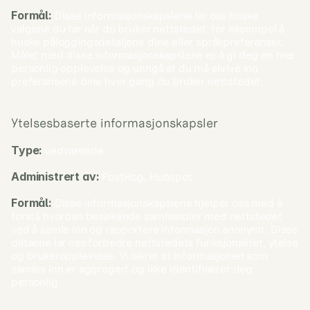
Formål:
 Disse informasjonskapslene lar oss huske 
valgene du tar når du bruker nettstedet, for eksempel å 
huske påloggingsdetaljene dine eller språkpreferanser. 
Målet med disse informasjonskapslene er å gi deg en mer 
personlig opplevelse og unngå at du må skrive inn 
preferansene dine hver gang du bruker nettstedet.
Ytelsesbaserte informasjonskapsler
Type:
 vedvarende
Administrert av:
 PostHog, Hubspot
Formål:
 Disse informasjonskapslene hjelper oss med å 
forstå hvordan besøkende samhandler med nettstedet 
ved å samle inn og rapportere informasjon anonymt. Disse 
dataene lar oss forbedre nettstedets funksjonalitet, ytelse 
og brukeropplevelse. Vi sikrer at informasjonen som 
samles inn er aggregert og ikke identifiserer deg 
personlig.