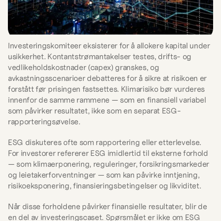
Investeringskomiteer eksisterer for å allokere kapital under 
usikkerhet. Kontantstrømantakelser testes, drifts- og 
vedlikeholdskostnader (capex) granskes, og 
avkastningsscenarioer debatteres for å sikre at risikoen er 
forstått før prisingen fastsettes. Klimarisiko bør vurderes 
innenfor de samme rammene — som en finansiell variabel 
som påvirker resultatet, ikke som en separat ESG-
rapporteringsøvelse.
ESG diskuteres ofte som rapportering eller etterlevelse. 
For investorer refererer ESG imidlertid til eksterne forhold 
— som klimaerponering, reguleringer, forsikringsmarkeder 
og leietakerforventninger — som kan påvirke inntjening, 
risikoeksponering, finansieringsbetingelser og likviditet.
Når disse forholdene påvirker finansielle resultater, blir de 
en del av investeringscaset. Spørsmålet er ikke om ESG 