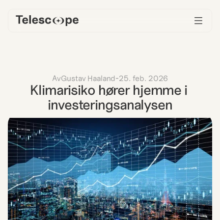
Av
Gustav Haaland
-
25. feb. 2026
Klimarisiko hører hjemme i 
investeringsanalysen