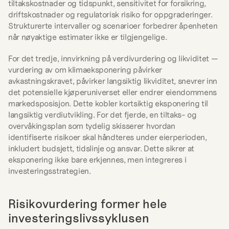
tiltakskostnader og tidspunkt, sensitivitet for forsikring, 
driftskostnader og regulatorisk risiko for oppgraderinger. 
Strukturerte intervaller og scenarioer forbedrer åpenheten 
når nøyaktige estimater ikke er tilgjengelige.
For det tredje, innvirkning på verdivurdering og likviditet — 
vurdering av om klimaeksponering påvirker 
avkastningskravet, påvirker langsiktig likviditet, snevrer inn 
det potensielle kjøperuniverset eller endrer eiendommens 
markedsposisjon. Dette kobler kortsiktig eksponering til 
langsiktig verdiutvikling. For det fjerde, en tiltaks- og 
overvåkingsplan som tydelig skisserer hvordan 
identifiserte risikoer skal håndteres under eierperioden, 
inkludert budsjett, tidslinje og ansvar. Dette sikrer at 
eksponering ikke bare erkjennes, men integreres i 
investeringsstrategien.
Risikovurdering former hele 
investeringslivssyklusen