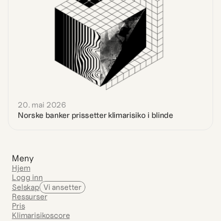
20. mai 2026
Norske banker prissetter klimarisiko i blinde
Meny
Hjem
Logg inn
Selskap
Vi ansetter
Ressurser
Pris
Klimarisikoscore