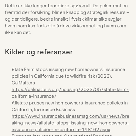
Dette er ikke lenger teoretiske spørsmål. De peker mot en 
fremtid der forsikring blir en knapp og strategisk ressurs – 
og der tidligere, bedre innsikt i fysisk klimarisiko avgjør 
hvem som kan fortsette å drive virksomhet, og hvem som 
ikke kan det.
Kilder og referanser
State Farm stops issuing new homeowners' insurance 
policies in California due to wildfire risk (2023), 
CalMatters 
https://calmatters.org/housing/2023/05/state-farm-
california-insurance/
Allstate pauses new homeowners' insurance policies in 
California, Insurance Business 
https://www.insurancebusinessmag.com/us/news/bre
aking-news/allstate-stops-issuing-new-homeowners-
insurance-policies-in-california-448162.aspx