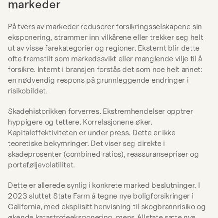
markeder
På tvers av markeder reduserer forsikringsselskapene sin 
eksponering, strammer inn vilkårene eller trekker seg helt 
ut av visse farekategorier og regioner. Eksternt blir dette 
ofte fremstilt som markedssvikt eller manglende vilje til å 
forsikre. Internt i bransjen forstås det som noe helt annet: 
en nødvendig respons på grunnleggende endringer i 
risikobildet.
Skadehistorikken forverres. Ekstremhendelser opptrer 
hyppigere og tettere. Korrelasjonene øker. 
Kapitaleffektiviteten er under press. Dette er ikke 
teoretiske bekymringer. Det viser seg direkte i 
skadeprosenter (combined ratios), reassuransepriser og 
porteføljevolatilitet.
Dette er allerede synlig i konkrete marked beslutninger. I 
2023 sluttet State Farm å tegne nye boligforsikringer i 
California, med eksplisitt henvisning til skogbrannrisiko og 
økende katastrofeeksponering, mens Allstate satte nye 