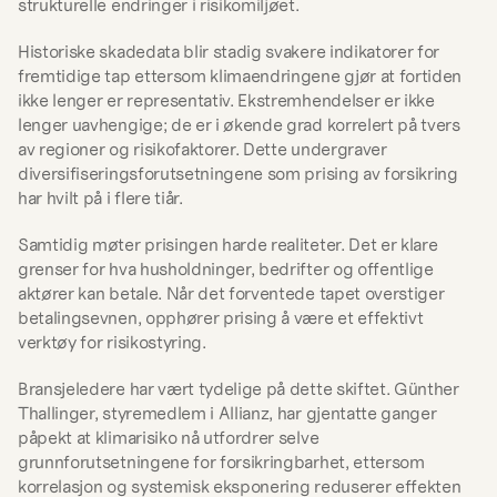
strukturelle endringer i risikomiljøet.
Historiske skadedata blir stadig svakere indikatorer for 
fremtidige tap ettersom klimaendringene gjør at fortiden 
ikke lenger er representativ. Ekstremhendelser er ikke 
lenger uavhengige; de er i økende grad korrelert på tvers 
av regioner og risikofaktorer. Dette undergraver 
diversifiseringsforutsetningene som prising av forsikring 
har hvilt på i flere tiår.
Samtidig møter prisingen harde realiteter. Det er klare 
grenser for hva husholdninger, bedrifter og offentlige 
aktører kan betale. Når det forventede tapet overstiger 
betalingsevnen, opphører prising å være et effektivt 
verktøy for risikostyring.
Bransjeledere har vært tydelige på dette skiftet. Günther 
Thallinger, styremedlem i Allianz, har gjentatte ganger 
påpekt at klimarisiko nå utfordrer selve 
grunnforutsetningene for forsikringbarhet, ettersom 
korrelasjon og systemisk eksponering reduserer effekten 