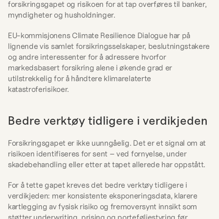
forsikringsgapet og risikoen for at tap overføres til banker, 
myndigheter og husholdninger.
EU-kommisjonens Climate Resilience Dialogue har på 
lignende vis samlet forsikringsselskaper, beslutningstakere 
og andre interessenter for å adressere hvorfor 
markedsbasert forsikring alene i økende grad er 
utilstrekkelig for å håndtere klimarelaterte 
katastroferisikoer.
Bedre verktøy tidligere i verdikjeden
Forsikringsgapet er ikke uunngåelig. Det er et signal om at 
risikoen identifiseres for sent – ved fornyelse, under 
skadebehandling eller etter at tapet allerede har oppstått.
For å tette gapet kreves det bedre verktøy tidligere i 
verdikjeden: mer konsistente eksponeringsdata, klarere 
kartlegging av fysisk risiko og fremoversynt innsikt som 
støtter underwriting, prising og porteføljestyring før 