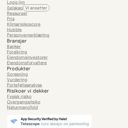
Logg inn
Selskap
Vi ansetter
Ressurser
Pris
Klimarisikoscore
Hubble
Personvernerklæring
Bransjer
Banker
Forsikring
Eiendomsinvestorer
Eiendomsforvaltere
Produkter
Screening
Vurdering
Porteføljeanalyse
Risikoer vi dekker
Fysisk risiko
Overgangsrisiko
Naturmangfold