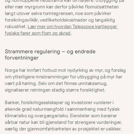
og flomtoppene nedstrøms kan bli høyere. Utbygging på 
eller nær myrgrunn kan derfor påvirke flomutsattheten 
langt utover selve tomtegrensen, noe som påvirker 
forsikringsvilkår, vedlikeholdskostnader og langsiktig 
robusthet. 
Lær mer om hvordan Telescope kartlegger 
fysiske farer som flom og skred
.
Strammere regulering – og endrede 
forventninger
Norge har innført forbud mot nydyrking av myr, og forslag 
om ytterligere innstramminger for utbygging på myr har 
vært på høring. Selv om det finnes unntakssmug, 
signaliserer retningen stadig større forsiktighet.
Banker, forsikringsselskaper og investorer vurderer i 
økende grad naturmangfold i sammenheng med fysisk 
klimarisiko og overgangsrisiko. Eiendeler som berører 
sårbar natur kan bli gjenstand for strengere vurderinger, 
særlig der gjennomførbarheten av prosjektet er usikker.