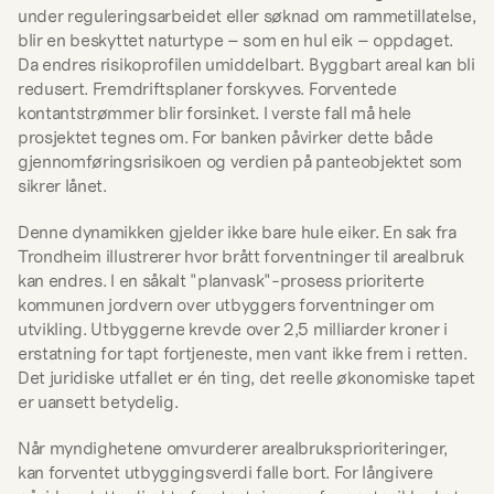
under reguleringsarbeidet eller søknad om rammetillatelse, 
blir en beskyttet naturtype – som en hul eik – oppdaget. 
Da endres risikoprofilen umiddelbart. Byggbart areal kan bli 
redusert. Fremdriftsplaner forskyves. Forventede 
kontantstrømmer blir forsinket. I verste fall må hele 
prosjektet tegnes om. For banken påvirker dette både 
gjennomføringsrisikoen og verdien på panteobjektet som 
sikrer lånet.
Denne dynamikken gjelder ikke bare hule eiker. En sak fra 
Trondheim illustrerer hvor brått forventninger til arealbruk 
kan endres. I en såkalt "planvask"-prosess prioriterte 
kommunen jordvern over utbyggers forventninger om 
utvikling. Utbyggerne krevde over 2,5 milliarder kroner i 
erstatning for tapt fortjeneste, men vant ikke frem i retten. 
Det juridiske utfallet er én ting, det reelle økonomiske tapet 
er uansett betydelig.
Når myndighetene omvurderer arealbruksprioriteringer, 
kan forventet utbyggingsverdi falle bort. For långivere 