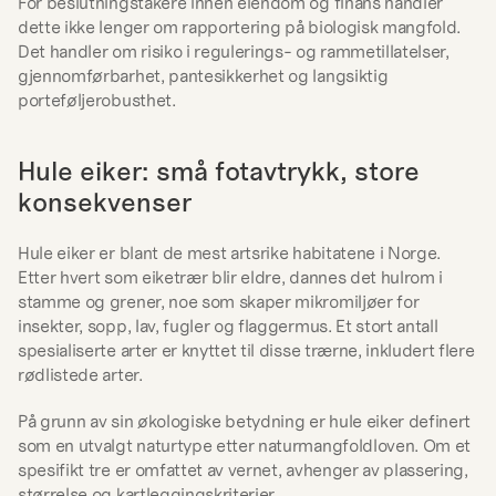
For beslutningstakere innen eiendom og finans handler 
dette ikke lenger om rapportering på biologisk mangfold. 
Det handler om risiko i regulerings- og rammetillatelser, 
gjennomførbarhet, pantesikkerhet og langsiktig 
porteføljerobusthet.
Hule eiker: små fotavtrykk, store 
konsekvenser
Hule eiker er blant de mest artsrike habitatene i Norge. 
Etter hvert som eiketrær blir eldre, dannes det hulrom i 
stamme og grener, noe som skaper mikromiljøer for 
insekter, sopp, lav, fugler og flaggermus. Et stort antall 
spesialiserte arter er knyttet til disse trærne, inkludert flere 
rødlistede arter.
På grunn av sin økologiske betydning er hule eiker definert 
som en utvalgt naturtype etter naturmangfoldloven. Om et 
spesifikt tre er omfattet av vernet, avhenger av plassering, 
størrelse og kartleggingskriterier.