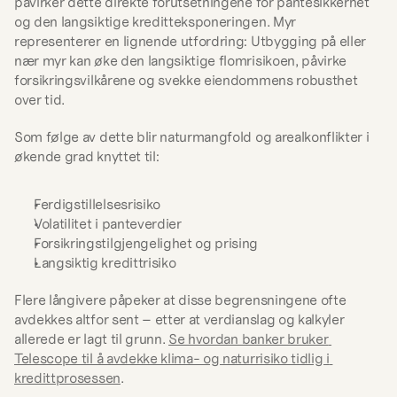
påvirker dette direkte forutsetningene for pantesikkerhet 
og den langsiktige kreditteksponeringen. Myr 
representerer en lignende utfordring: Utbygging på eller 
nær myr kan øke den langsiktige flomrisikoen, påvirke 
forsikringsvilkårene og svekke eiendommens robusthet 
over tid.
Som følge av dette blir naturmangfold og arealkonflikter i 
økende grad knyttet til:
Ferdigstillelsesrisiko
Volatilitet i panteverdier
Forsikringstilgjengelighet og prising
Langsiktig kredittrisiko
Flere långivere påpeker at disse begrensningene ofte 
avdekkes altfor sent – etter at verdianslag og kalkyler 
allerede er lagt til grunn. 
Se hvordan banker bruker 
Telescope til å avdekke klima- og naturrisiko tidlig i 
kredittprosessen
.