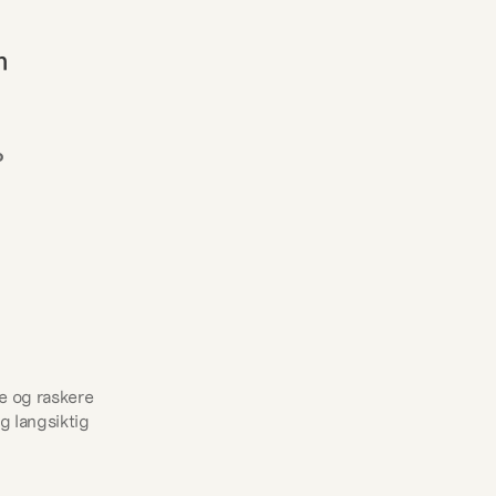
 
o
 og raskere 
 langsiktig 