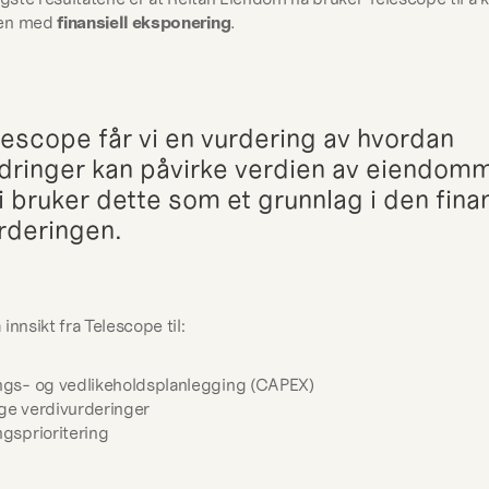
en med 
finansiell eksponering
.
escope får vi en vurdering av hvordan 
dringer kan påvirke verdien av eiendomm
 bruker dette som et grunnlag i den finans
urderingen.
innsikt fra Telescope til:
ings- og vedlikeholdsplanlegging (CAPEX)
ge verdivurderinger
ngsprioritering