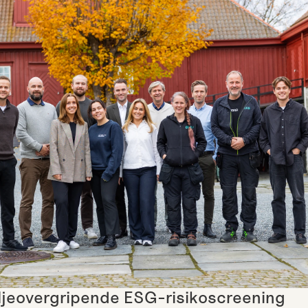
ljeovergripende ESG-risikoscreening