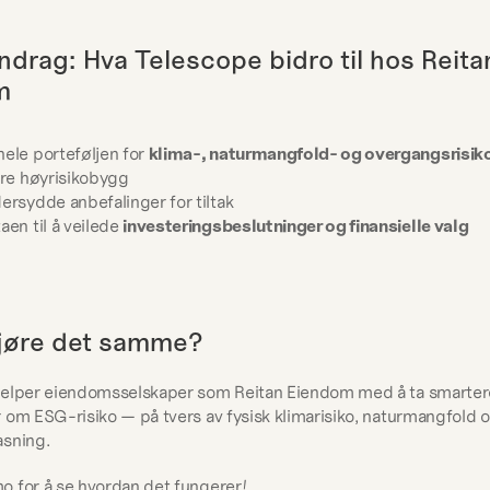
rag: Hva Telescope bidro til hos Reitan
m
ele porteføljen for 
klima-, naturmangfold- og overgangsrisik
ere høyrisikobygg
ersydde anbefalinger for tiltak
aen til å veilede 
investeringsbeslutninger og finansielle valg
gjøre det samme?
jelper eiendomsselskaper som Reitan Eiendom med å ta smartere
 om ESG-risiko — på tvers av fysisk klimarisiko, naturmangfold og
asning.
 for å se hvordan det fungerer!