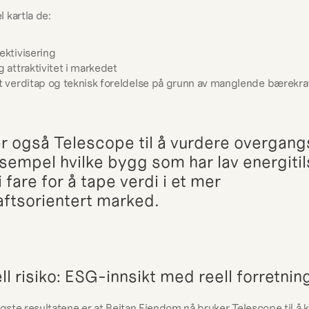
 kartla de:
ektivisering
g attraktivitet i markedet
t verditap og teknisk foreldelse på grunn av manglende bærekraf
r også Telescope til å vurdere overgangs
ksempel hvilke bygg som har lav energitil
i fare for å tape verdi i et mer 
ftsorientert marked.
ll risiko: ESG-innsikt med reell forretnin
tigste resultatene er at Reitan Eiendom nå bruker Telescope til å