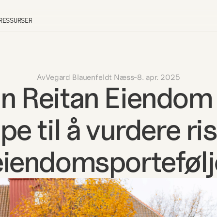
RESSURSER
Av
Vegard Blauenfeldt Næss
-
8. apr. 2025
n Reitan Eiendom 
e til å vurdere risi
eiendomsportefølj