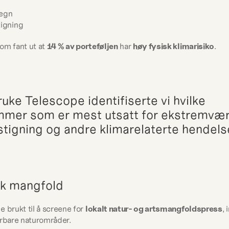
egn
tigning
om fant ut at 
14 % av porteføljen
 har 
høy fysisk klimarisiko
.
uke Telescope identifiserte vi hvilke 
mer som er mest utsatt for ekstremvær,
stigning og andre klimarelaterte hendels
sk mangfold
 brukt til å screene for 
lokalt natur- og artsmangfoldspress
, 
årbare naturområder.