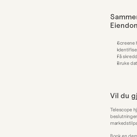
Sammend
Eiendo
Screene h
Identifis
Få skredd
Bruke dat
Vil du 
Telescope h
beslutninger
markedstilp
Book en demo