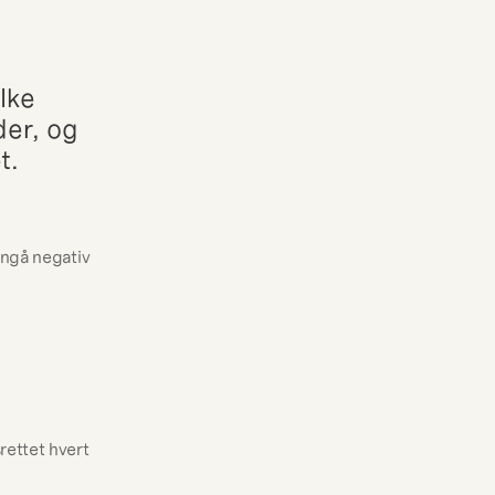
ke 
r, og 
t.
nngå negativ 
rettet hvert 