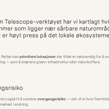
 Telescope-verktøyet har vi kartlagt hvil
mer som ligger nær sårbare naturområde
t er høyt press på det lokale økosysteme
 Reitan kan 
prioritere lokasjoner
 der tiltak er nødvendig for å u
ing — som å etablere grønn infrastruktur eller naturbuffere.
gsrisiko
dro også til å vurdere 
overgangsrisiko
 — det vil si hvor fremtids
 marked i endring.