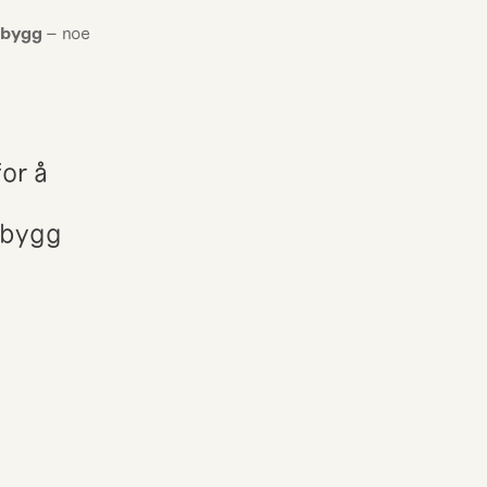
e bygg
 – noe 
r å 
tbygg 