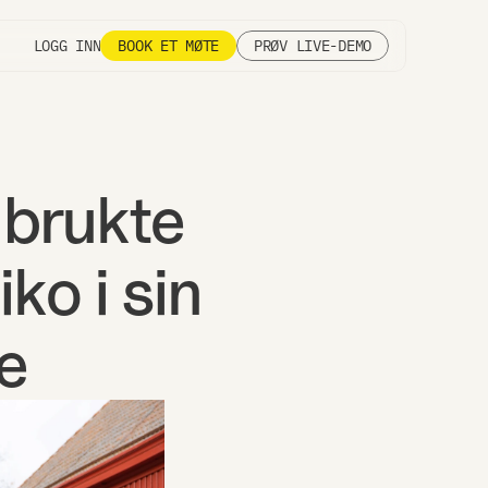
LOGG INN
BOOK ET MØTE
PRØV LIVE-DEMO
brukte 
ko i sin 
e