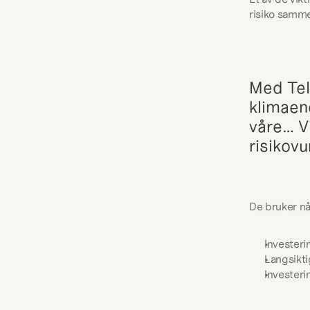
risiko samm
Med Tel
klimaen
våre… Vi
risikov
De bruker nå 
Invester
Langsikti
Investeri