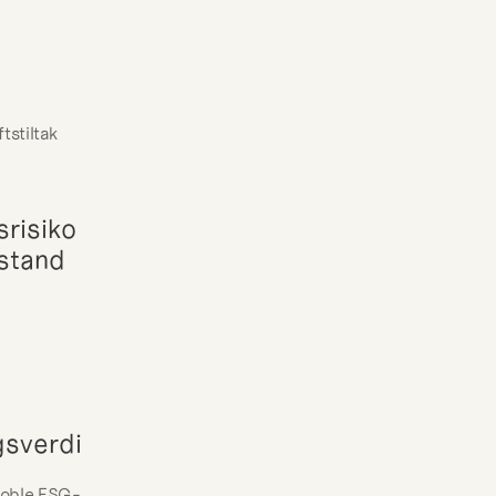
tstiltak
risiko 
stand 
gsverdi
 koble ESG-