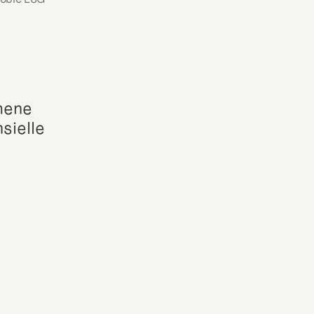
ene 
ielle 