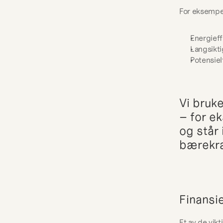
For eksempel
Energieff
Langsikti
Potensiel
Vi bruke
– for e
og står 
bærekra
Finansie
Et av de vik