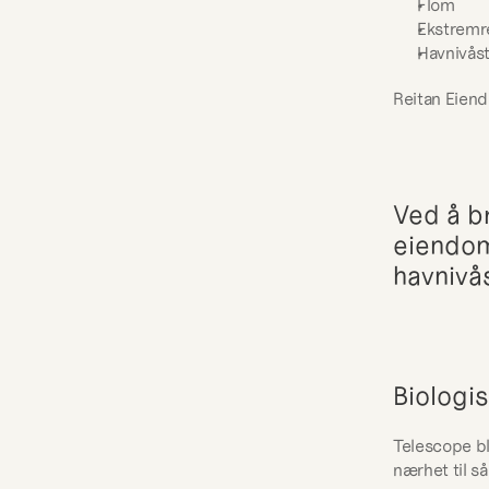
Flom
Ekstremr
Havnivås
Reitan Eiend
Ved å br
eiendom
havnivå
Biologi
Telescope ble
nærhet til s