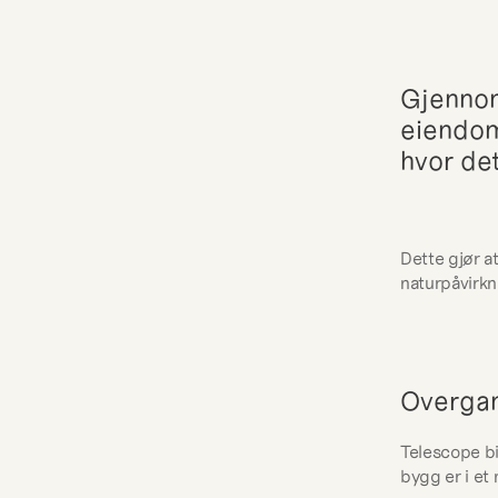
Gjennom
eiendom
hvor de
Dette gjør at
naturpåvirkn
Overgan
Telescope bi
bygg er i et