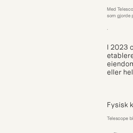
Med Telesco
som gjorde 
.
I 2023 
etabler
eiendom
eller he
Fysisk k
Telescope bid