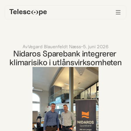
Av
Vegard Blauenfeldt Næss
-
5. juni 2026
Nidaros Sparebank integrerer 
klimarisiko i utlånsvirksomheten